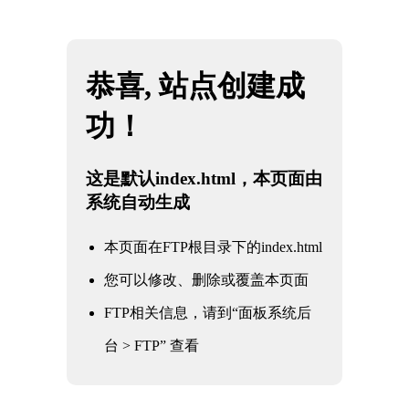
网站地图
重庆星空·综合(体育中国)官方网站
☰
联系我们
重庆星空·综合(体育中国)官方网站