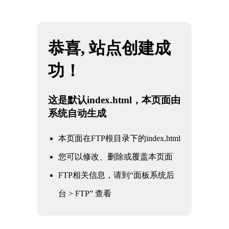
你好！欢迎访问内蒙古星空·综合(体育中国)官方网站！
网站地图
内蒙古星空·综合(体育中国)官方网站
网站